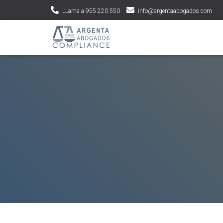
LLama a 955 220 550
info@argentaabogados.com