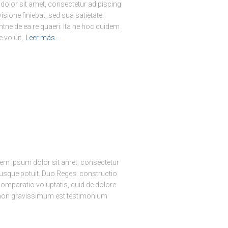
dolor sit amet, consectetur adipiscing
ivisione finiebat, sed sua satietate.
ntne de ea re quaeri. Ita ne hoc quidem
 voluit,
Leer más…
rem ipsum dolor sit amet, consectetur
iusque potuit. Duo Reges: constructio
, comparatio voluptatis, quid de dolore
 non gravissimum est testimonium