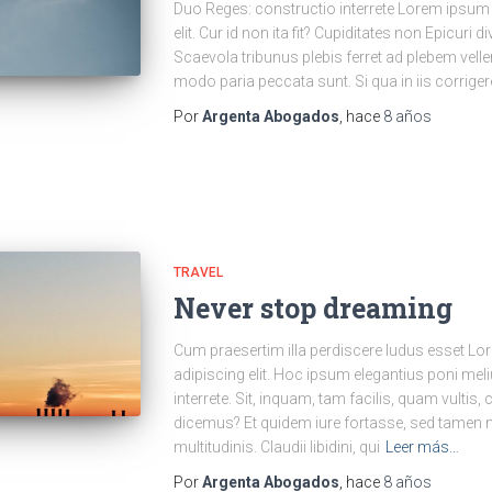
Duo Reges: constructio interrete Lorem ipsum 
elit. Cur id non ita fit? Cupiditates non Epicuri d
Scaevola tribunus plebis ferret ad plebem velle
modo paria peccata sunt. Si qua in iis corrigere
Por
Argenta Abogados
, hace
8 años
TRAVEL
Never stop dreaming
Cum praesertim illa perdiscere ludus esset Lo
adipiscing elit. Hoc ipsum elegantius poni mel
interrete. Sit, inquam, tam facilis, quam vultis
dicemus? Et quidem iure fortasse, sed tamen
multitudinis. Claudii libidini, qui
Leer más…
Por
Argenta Abogados
, hace
8 años