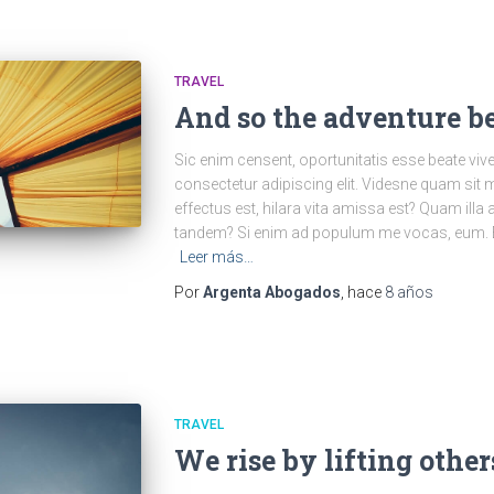
TRAVEL
And so the adventure b
Sic enim censent, oportunitatis esse beate viv
consectetur adipiscing elit. Videsne quam sit 
effectus est, hilara vita amissa est? Quam illa 
tandem? Si enim ad populum me vocas, eum. E
Leer más…
Por
Argenta Abogados
, hace
8 años
TRAVEL
We rise by lifting other