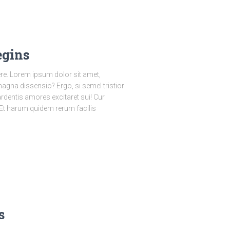
egins
ere. Lorem ipsum dolor sit amet,
magna dissensio? Ergo, si semel tristior
ardentis amores excitaret sui! Cur
t harum quidem rerum facilis
s