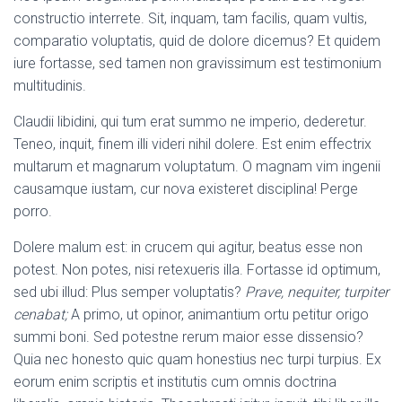
C
constructio interrete. Sit, inquam, tam facilis, quam vultis,
I
Ó
comparatio voluptatis, quid de dolore dicemus? Et quidem
N
iure fortasse, sed tamen non gravissimum est testimonium
multitudinis.
Claudii libidini, qui tum erat summo ne imperio, dederetur.
Teneo, inquit, finem illi videri nihil dolere. Est enim effectrix
multarum et magnarum voluptatum. O magnam vim ingenii
causamque iustam, cur nova existeret disciplina! Perge
porro.
Dolere malum est: in crucem qui agitur, beatus esse non
potest. Non potes, nisi retexueris illa. Fortasse id optimum,
sed ubi illud: Plus semper voluptatis?
Prave, nequiter, turpiter
cenabat;
A primo, ut opinor, animantium ortu petitur origo
summi boni. Sed potestne rerum maior esse dissensio?
Quia nec honesto quic quam honestius nec turpi turpius. Ex
eorum enim scriptis et institutis cum omnis doctrina