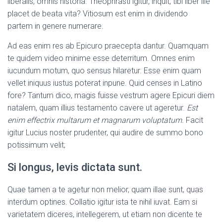
liberalis, omnis historia. Theophrasti igitur, inquit, tibi liber ille
placet de beata vita? Vitiosum est enim in dividendo
partem in genere numerare.
Ad eas enim res ab Epicuro praecepta dantur. Quamquam
te quidem video minime esse deterritum. Omnes enim
iucundum motum, quo sensus hilaretur. Esse enim quam
vellet iniquus iustus poterat inpune. Quid censes in Latino
fore? Tantum dico, magis fuisse vestrum agere Epicuri diem
natalem, quam illius testamento cavere ut ageretur.
Est
enim effectrix multarum et magnarum voluptatum.
Facit
igitur Lucius noster prudenter, qui audire de summo bono
potissimum velit;
Si longus, levis dictata sunt.
Quae tamen a te agetur non melior, quam illae sunt, quas
interdum optines. Collatio igitur ista te nihil iuvat. Eam si
varietatem diceres, intellegerem, ut etiam non dicente te