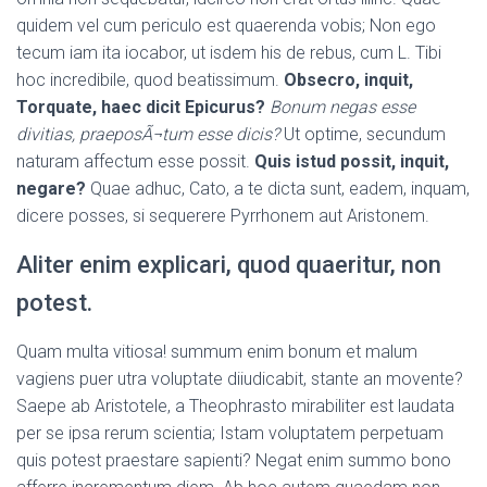
quidem vel cum periculo est quaerenda vobis; Non ego
tecum iam ita iocabor, ut isdem his de rebus, cum L. Tibi
hoc incredibile, quod beatissimum.
Obsecro, inquit,
Torquate, haec dicit Epicurus?
Bonum negas esse
divitias, praeposÃ¬tum esse dicis?
Ut optime, secundum
naturam affectum esse possit.
Quis istud possit, inquit,
negare?
Quae adhuc, Cato, a te dicta sunt, eadem, inquam,
dicere posses, si sequerere Pyrrhonem aut Aristonem.
Aliter enim explicari, quod quaeritur, non
potest.
Quam multa vitiosa! summum enim bonum et malum
vagiens puer utra voluptate diiudicabit, stante an movente?
Saepe ab Aristotele, a Theophrasto mirabiliter est laudata
per se ipsa rerum scientia; Istam voluptatem perpetuam
quis potest praestare sapienti? Negat enim summo bono