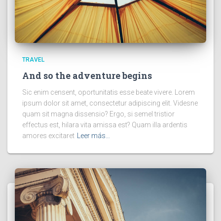
TRAVEL
And so the adventure begins
Sic enim censent, oportunitatis esse beate vivere. Lorem
ipsum dolor sit amet, consectetur adipiscing elit. Videsne
quam sit magna dissensio? Ergo, si semel tristior
effectus est, hilara vita amissa est? Quam illa ardentis
amores excitaret
Leer más…