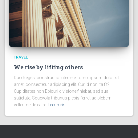
TRAVEL
We rise by lifting others
Duo Reges: constructio interrete Lorem ipsum dolor sit
amet, consectetur adipiscing elit. Cur id non ita fit?
Cupiditates non Epicuri divisione finiebat, sed sua
satietate. Scaevola tribunus plebis ferret ad plebem
vellentne de ea re
Leer más…