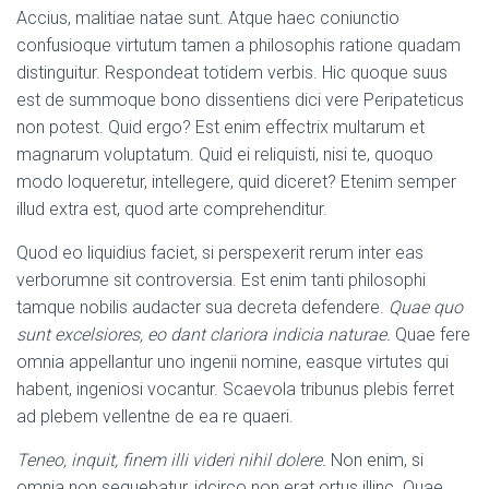
Accius, malitiae natae sunt. Atque haec coniunctio
confusioque virtutum tamen a philosophis ratione quadam
distinguitur. Respondeat totidem verbis. Hic quoque suus
est de summoque bono dissentiens dici vere Peripateticus
non potest. Quid ergo? Est enim effectrix multarum et
magnarum voluptatum. Quid ei reliquisti, nisi te, quoquo
modo loqueretur, intellegere, quid diceret? Etenim semper
illud extra est, quod arte comprehenditur.
Quod eo liquidius faciet, si perspexerit rerum inter eas
verborumne sit controversia. Est enim tanti philosophi
tamque nobilis audacter sua decreta defendere.
Quae quo
sunt excelsiores, eo dant clariora indicia naturae.
Quae fere
omnia appellantur uno ingenii nomine, easque virtutes qui
habent, ingeniosi vocantur. Scaevola tribunus plebis ferret
ad plebem vellentne de ea re quaeri.
Teneo, inquit, finem illi videri nihil dolere.
Non enim, si
omnia non sequebatur, idcirco non erat ortus illinc. Quae